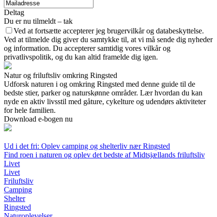
Deltag
Du er nu tilmeldt – tak
Ved at fortsætte accepterer jeg brugervilkår og databeskyttelse.
Ved at tilmelde dig giver du samtykke til, at vi må sende dig nyheder
og information. Du accepterer samtidig vores vilkår og
privatlivspolitik, og du kan altid framelde dig igen.
Natur og friluftsliv omkring Ringsted
Udforsk naturen i og omkring Ringsted med denne guide til de
bedste stier, parker og naturskønne områder. Lær hvordan du kan
nyde en aktiv livsstil med gåture, cykelture og udendørs aktiviteter
for hele familien.
Download e-bogen nu
Ud i det fri: Oplev camping og shelterliv nær Ringsted
Find roen i naturen og oplev det bedste af Midtsjællands friluftsliv
Livet
Livet
Friluftsliv
Camping
Shelter
Ringsted
Naturoplevelser