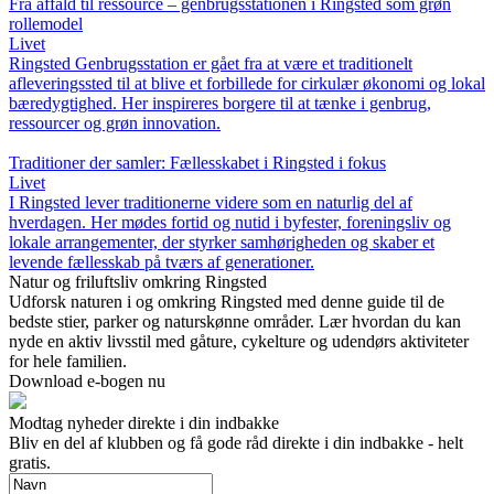
Fra affald til ressource – genbrugsstationen i Ringsted som grøn
rollemodel
Livet
Ringsted Genbrugsstation er gået fra at være et traditionelt
afleveringssted til at blive et forbillede for cirkulær økonomi og lokal
bæredygtighed. Her inspireres borgere til at tænke i genbrug,
ressourcer og grøn innovation.
Traditioner der samler: Fællesskabet i Ringsted i fokus
Livet
I Ringsted lever traditionerne videre som en naturlig del af
hverdagen. Her mødes fortid og nutid i byfester, foreningsliv og
lokale arrangementer, der styrker samhørigheden og skaber et
levende fællesskab på tværs af generationer.
Natur og friluftsliv omkring Ringsted
Udforsk naturen i og omkring Ringsted med denne guide til de
bedste stier, parker og naturskønne områder. Lær hvordan du kan
nyde en aktiv livsstil med gåture, cykelture og udendørs aktiviteter
for hele familien.
Download e-bogen nu
Modtag nyheder direkte i din indbakke
Bliv en del af klubben og få gode råd direkte i din indbakke - helt
gratis.