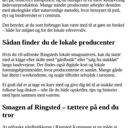
fødevareproduktion. Mange mindre producenter arbejder desuden
med økologiske eller naturvenlige metoder, hvor hensynet til jord,
dyr og biodiversitet er i centrum.
Det betyder, at du som forbruger kan være med til at gøre en forskel
– både for miljøet og for det lokale erhvervsliv.
Sådan finder du de lokale producenter
Hvis du vil udforske Ringsteds lokale smagsunivers, kan du starte
med at kigge efter skilte med “gårdbutik” eller “salg fra stalddør”
langs landevejene. Der findes også digitale kort og lokale
foreningshjemmesider, hvor producenterne er samlet. Mange gårde
har åbent i weekenderne, og nogle tilbyder selvpluk i sæsonen.
Et godt råd er at tage en kurv med og give dig tid til at snakke med
folkene bag disken – ofte får du både opskrifter, tips og historier
med hjem sammen med varerne.
Smagen af Ringsted – tættere på end du
tror
At udforske gårdbutikkerne i Ringsted Kommune er en måde at