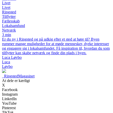
Livet
Livet
Ringsted
Tilflytter
Fællesskab
Lokalsamfund
Netværk
3 min
Er du ny i Ringsted og på udkig efter et sted at høre til? Byen
rummer mange muligheder for at møde mennesker, dyrke interesser
og engagere sig i lokalsamfundet. Få inspiration til, hvordan du som
tilflytter kan skabe netværk og finde din plads i byen.
Luca Løvbo
Luca
Løvbo
_
RingstedMagasinet
At dele er kærligt
X
Facebook
Instagram
LinkedIn
YouTube
Pinterest
TikTok