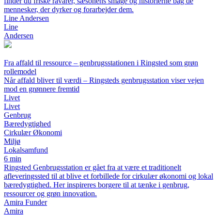
finder du friske råvarer, sæsonens smage og historierne bag de
mennesker, der dyrker og forarbejder dem.
Line Andersen
Line
Andersen
Fra affald til ressource – genbrugsstationen i Ringsted som grøn
rollemodel
Når affald bliver til værdi – Ringsteds genbrugsstation viser vejen
mod en grønnere fremtid
Livet
Livet
Genbrug
Bæredygtighed
Cirkulær Økonomi
Miljø
Lokalsamfund
6 min
Ringsted Genbrugsstation er gået fra at være et traditionelt
afleveringssted til at blive et forbillede for cirkulær økonomi og lokal
bæredygtighed. Her inspireres borgere til at tænke i genbrug,
ressourcer og grøn innovation.
Amira Funder
Amira