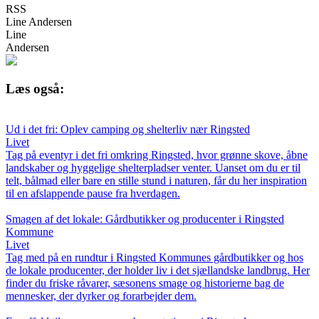
RSS
Line Andersen
Line
Andersen
Læs også:
Ud i det fri: Oplev camping og shelterliv nær Ringsted
Livet
Tag på eventyr i det fri omkring Ringsted, hvor grønne skove, åbne
landskaber og hyggelige shelterpladser venter. Uanset om du er til
telt, bålmad eller bare en stille stund i naturen, får du her inspiration
til en afslappende pause fra hverdagen.
Smagen af det lokale: Gårdbutikker og producenter i Ringsted
Kommune
Livet
Tag med på en rundtur i Ringsted Kommunes gårdbutikker og hos
de lokale producenter, der holder liv i det sjællandske landbrug. Her
finder du friske råvarer, sæsonens smage og historierne bag de
mennesker, der dyrker og forarbejder dem.