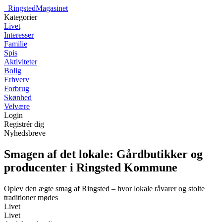
_
RingstedMagasinet
Kategorier
Livet
Interesser
Familie
Spis
Aktiviteter
Bolig
Erhverv
Forbrug
Skønhed
Velvære
Login
Registrér dig
Nyhedsbreve
Smagen af det lokale: Gårdbutikker og
producenter i Ringsted Kommune
Oplev den ægte smag af Ringsted – hvor lokale råvarer og stolte
traditioner mødes
Livet
Livet