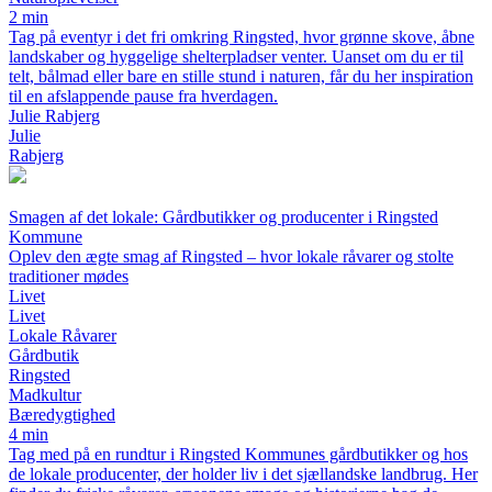
2 min
Tag på eventyr i det fri omkring Ringsted, hvor grønne skove, åbne
landskaber og hyggelige shelterpladser venter. Uanset om du er til
telt, bålmad eller bare en stille stund i naturen, får du her inspiration
til en afslappende pause fra hverdagen.
Julie Rabjerg
Julie
Rabjerg
Smagen af det lokale: Gårdbutikker og producenter i Ringsted
Kommune
Oplev den ægte smag af Ringsted – hvor lokale råvarer og stolte
traditioner mødes
Livet
Livet
Lokale Råvarer
Gårdbutik
Ringsted
Madkultur
Bæredygtighed
4 min
Tag med på en rundtur i Ringsted Kommunes gårdbutikker og hos
de lokale producenter, der holder liv i det sjællandske landbrug. Her