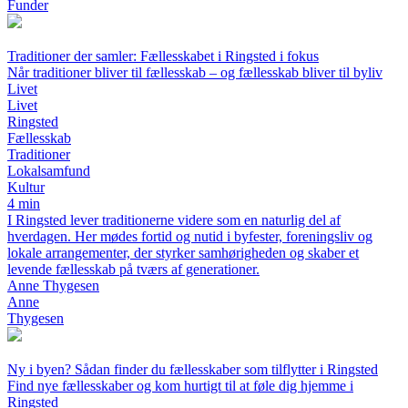
Funder
Traditioner der samler: Fællesskabet i Ringsted i fokus
Når traditioner bliver til fællesskab – og fællesskab bliver til byliv
Livet
Livet
Ringsted
Fællesskab
Traditioner
Lokalsamfund
Kultur
4 min
I Ringsted lever traditionerne videre som en naturlig del af
hverdagen. Her mødes fortid og nutid i byfester, foreningsliv og
lokale arrangementer, der styrker samhørigheden og skaber et
levende fællesskab på tværs af generationer.
Anne Thygesen
Anne
Thygesen
Ny i byen? Sådan finder du fællesskaber som tilflytter i Ringsted
Find nye fællesskaber og kom hurtigt til at føle dig hjemme i
Ringsted