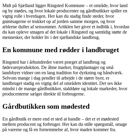
Midt på Sjælland ligger Ringsted Kommune – et område, hvor land
og by mødes, og hvor lokale producenter og gårdbutikker spiller en
vigtig rolle i hverdagen. Her kan du stadig finde steder, hvor
grøntsagerne er trukket op af jorden samme morgen, og hvor
æblerne dufter af sensommer. Artiklen her giver et indblik i, hvordan
du kan opleve smagen af det lokale i Ringsted og samtidig støtte de
mennesker, der holder liv i det sjællandske landbrug.
En kommune med rødder i landbruget
Ringsted har i århundreder været præget af landbrug og
fødevareproduktion. De åbne marker, frugtplantager og små
landsbyer vidner om en lang tradition for dyrkning og håndværk.
Selvom mange i dag pendler til arbejde i de større byer, er
landbruget stadig en vigtig del af områdets identitet. Det ses ikke
mindst i de mange gårdbutikker, stalddøre og lokale markeder, hvor
producenterne sælger direkte til forbrugerne.
Gårdbutikken som mødested
En gårdbutik er mere end et sted at handle – det er et mødested
mellem producent og forbruger. Her kan du stille spørgsmål, smage
på varerne og få en fornemmelse af, hvor maden kommer fra.