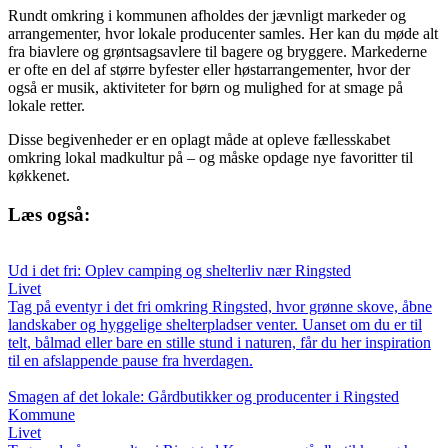
Rundt omkring i kommunen afholdes der jævnligt markeder og
arrangementer, hvor lokale producenter samles. Her kan du møde alt
fra biavlere og grøntsagsavlere til bagere og bryggere. Markederne
er ofte en del af større byfester eller høstarrangementer, hvor der
også er musik, aktiviteter for børn og mulighed for at smage på
lokale retter.
Disse begivenheder er en oplagt måde at opleve fællesskabet
omkring lokal madkultur på – og måske opdage nye favoritter til
køkkenet.
Læs også:
Ud i det fri: Oplev camping og shelterliv nær Ringsted
Livet
Tag på eventyr i det fri omkring Ringsted, hvor grønne skove, åbne
landskaber og hyggelige shelterpladser venter. Uanset om du er til
telt, bålmad eller bare en stille stund i naturen, får du her inspiration
til en afslappende pause fra hverdagen.
Smagen af det lokale: Gårdbutikker og producenter i Ringsted
Kommune
Livet