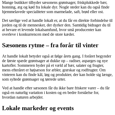
Mange butikker tilbyder sæsonens grøntsager, friskplukkede bær,
honning, æg og kød fra lokale dyr. Nogle steder kan du også finde
hjemmelavede specialiteter som marmelade, saft, brød eller ost.
Det særlige ved at handle lokalt er, at du får en direkte forbindelse til
jorden og til de mennesker, der dyrker den. Samtidig bidrager du til
at bevare et levende lokalsamfund, hvor små producenter kan
overleve i konkurrencen med de store kæder.
Sæsonens rytme – fra forår til vinter
At handle lokalt betyder også at følge årets gang. I foråret begynder
de første spæde grøntsager at dukke op – radiser, asparges og nye
kartofler. Sommeren byder på et væld af bær, salater og frugter,
mens efteråret er højsæson for æbler, græskar og rodfrugter. Om
vinteren kan du finde kål, løg og produkter, der kan holde sig længe,
som syltede grøntsager og tørrede urter.
Ved at handle efter sæsonen får du ikke bare friskere varer – du får
også en naturlig variation i kosten og en bedre forståelse for,
hvordan naturen arbejder.
Lokale markeder og events