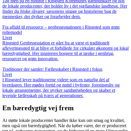
Tag med på en rundtur i Ringsted Kommunes gårdbutikker og hos
de lokale producenter, der holder liv i det sjællandske landbrug. Her
finder du friske råvarer, sæsonens smage og historierne bag de
mennesker, der dyrker og forarbejder dem.
Fra affald til ressource – genbrugsstationen i Ringsted som grøn
rollemodel
Livet
Ringsted Genbrugsstation er gået fra at være et traditionelt
afleveringssted til at blive et forbillede for cirkulær økonomi og lokal
bæredygtighed. Her inspireres borgere til at tænke i genbrug,
ressourcer og grøn innovation.
Traditioner der samler: Fællesskabet i Ringsted i fokus
Livet
I Ringsted lever traditionerne videre som en naturlig del af
hverdagen. Her mødes fortid og nutid i byfester, foreningsliv og
lokale arrangementer, der styrker samhørigheden og skaber et
levende fællesskab på tværs af generationer.
En bæredygtig vej frem
At støtte lokale producenter handler ikke kun om smag og kvalitet,
men også om bæredygtighed. Når du køber varer, der er produceret
tæt på, reduceres transporten, og du bidrager til en mere klimavenlig